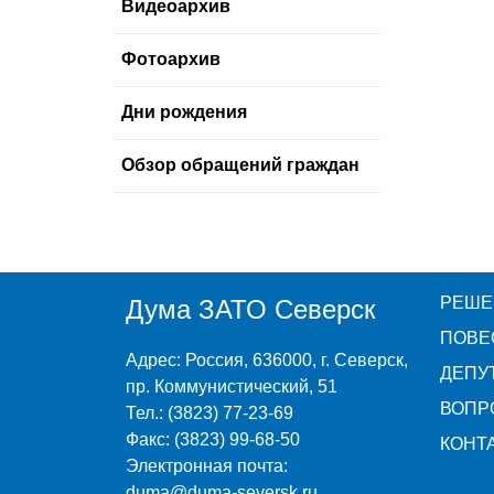
Видеоархив
Фотоархив
Дни рождения
Обзор обращений граждан
РЕШЕ
Дума ЗАТО Северск
ПОВЕ
Адрес: Россия, 636000, г. Северск,
ДЕПУ
пр. Коммунистический, 51
ВОПР
Тел.: (3823) 77-23-69
Факс: (3823) 99-68-50
КОНТ
Электронная почта:
duma@duma-seversk.ru