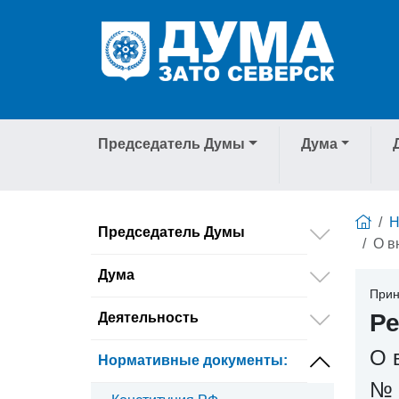
Председатель Думы
Дума
Н
Председатель Думы
О в
Дума
Прин
Ре
Деятельность
О 
Нормативные документы
:
№ 